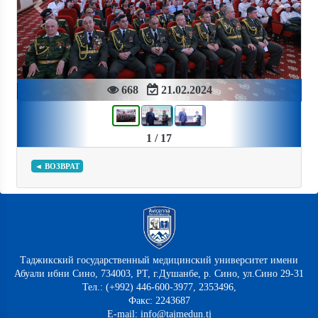
Previous
Next
668
21.02.2024
1 / 17
◄ ВОЗВРАТ
Таджикский государственный медицинский университет имени
Абуали ибни Сино, 734003, РТ, г.Душанбе, р. Сино, ул.Сино 29-31
Тел.: (+992) 446-600-3977, 2353496,
Факс: 2243687
E-mail: info@tajmedun.tj