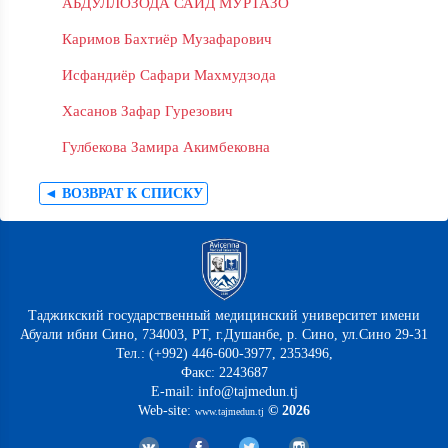
АБДУЛЛОЗОДА САИД МУРТАЗО
Каримов Бахтиёр Музафарович
Исфандиёр Сафари Махмудзода
Хасанов Зафар Гурезович
Гулбекова Замира Акимбековна
◄ ВОЗВРАТ К СПИСКУ
Таджикский государственный медицинский университет имени
Абуали ибни Сино, 734003, РТ, г.Душанбе, р. Сино, ул.Сино 29-31
Тел.: (+992) 446-600-3977, 2353496,
Факс: 2243687
E-mail: info@tajmedun.tj
Web-site:
© 2026
www.tajmedun.tj