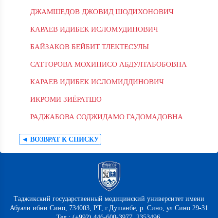
ДЖАМШЕДОВ ДЖОВИД ШОДИХОНОВИЧ
КАРАЕВ ИДИБЕК ИСЛОМУДИНОВИЧ
БАЙЗАКОВ БЕЙБИТ ТЛЕКТЕСУЛЫ
САТТОРОВА МОХИНИСО АБДУЛТАБОБОВНА
КАРАЕВ ИДИБЕК ИСЛОМИДДИНОВИЧ
ИКРОМИ ЗИЁРАТШО
РАДЖАБОВА СОДЖИДАМО ГАДОМАДОВНА
◄ ВОЗВРАТ К СПИСКУ
Таджикский государственный медицинский университет имени
Абуали ибни Сино, 734003, РТ, г.Душанбе, р. Сино, ул.Сино 29-31
Тел.: (+992) 446-600-3977, 2353496,