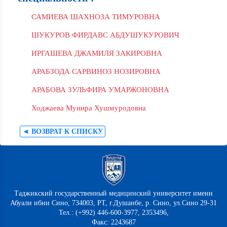
САМИЕВА ШАХНОЗА ТИМУРОВНА
ШУКУРОВ ФИРДАВС АБДУШУКУРОВИЧ
ИРГАШЕВА ДЖАМИЛЯ ЗАКИРОВНА
АРАБЗОДА САРВИНОЗ НОЗИРОВНА
АРАБОВА ЗУЛЬФИРА УМАРЖОНОВНА
Ходжаева Мунира Хушмуродовна
◄ ВОЗВРАТ К СПИСКУ
Таджикский государственный медицинский университет имени
Абуали ибни Сино, 734003, РТ, г.Душанбе, р. Сино, ул.Сино 29-31
Тел.: (+992) 446-600-3977, 2353496,
Факс: 2243687