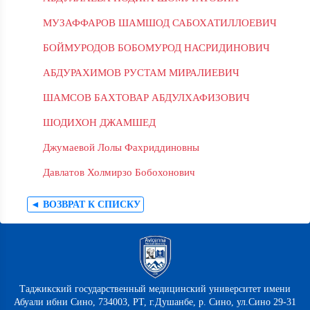
МУЗАФФАРОВ ШАМШОД САБОХАТИЛЛОЕВИЧ
БОЙМУРОДОВ БОБОМУРОД НАСРИДИНОВИЧ
АБДУРАХИМОВ РУСТАМ МИРАЛИЕВИЧ
ШАМСОВ БАХТОВАР АБДУЛХАФИЗОВИЧ
ШОДИХОН ДЖАМШЕД
Джумаевой Лолы Фахриддиновны
Давлатов Холмирзо Бобохонович
◄ ВОЗВРАТ К СПИСКУ
Таджикский государственный медицинский университет имени
Абуали ибни Сино, 734003, РТ, г.Душанбе, р. Сино, ул.Сино 29-31