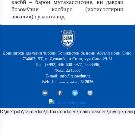
касбӣ – барои мутахассисоне, ки давраи
бозомӯзии касбиро (ихтисосгирии
аввалия) гузаштаанд.
Донишгоҳи давлатии тиббии Тоҷикистон ба номи Абӯалӣ ибни Сино,
734003, ҶТ, ш.Душанбе, н.Сино, куч.Сино 29-31
Тел.: (+992) 446-600-3977, 2353496,
Факс: 2243687
E-mail: info@tajmedun.tj
Web-site:
© 2026
www.tajmedun.tj
C:\inetpub\tajmedun\bitrix\modules\main\classes\mysql\main