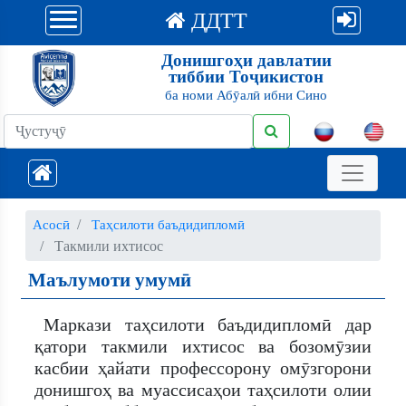
ДДТТ
Донишгоҳи давлатии
тиббии Тоҷикистон
ба номи Абӯалӣ ибни Сино
Асосӣ
Таҳсилоти баъдидипломӣ
Такмили ихтисос
Маълумоти умумӣ
Маркази таҳсилоти баъдидипломӣ дар
қатори такмили ихтисос ва бозомӯзии
касбии ҳайати профессорону омӯзгорони
донишгоҳ ва муассисаҳои таҳсилоти олии