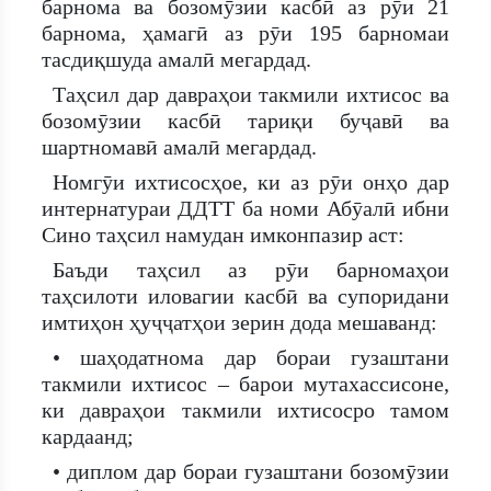
барнома ва бозомӯзии касбӣ аз рӯи 21
барнома, ҳамагӣ аз рӯи 195 барномаи
тасдиқшуда амалӣ мегардад.
Таҳсил дар давраҳои такмили ихтисос ва
бозомӯзии касбӣ тариқи буҷавӣ ва
шартномавӣ амалӣ мегардад.
Номгӯи ихтисосҳое, ки аз рӯи онҳо дар
интернатураи ДДТТ ба номи Абӯалӣ ибни
Сино таҳсил намудан имконпазир аст:
Баъди таҳсил аз рӯи барномаҳои
таҳсилоти иловагии касбӣ ва супоридани
имтиҳон ҳуҷҷатҳои зерин дода мешаванд:
• шаҳодатнома дар бораи гузаштани
такмили ихтисос – барои мутахассисоне,
ки давраҳои такмили ихтисосро тамом
кардаанд;
• диплом дар бораи гузаштани бозомӯзии