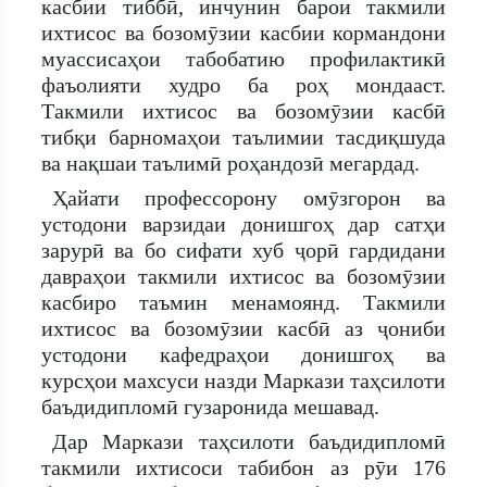
касбии тиббӣ, инчунин барои такмили
ихтисос ва бозомӯзии касбии кормандони
муассисаҳои табобатию профилактикӣ
фаъолияти худро ба роҳ мондааст.
Такмили ихтисос ва бозомӯзии касбӣ
тибқи барномаҳои таълимии тасдиқшуда
ва нақшаи таълимӣ роҳандозӣ мегардад.
Ҳайати профессорону омӯзгорон ва
устодони варзидаи донишгоҳ дар сатҳи
зарурӣ ва бо сифати хуб ҷорӣ гардидани
давраҳои такмили ихтисос ва бозомӯзии
касбиро таъмин менамоянд. Такмили
ихтисос ва бозомӯзии касбӣ аз ҷониби
устодони кафедраҳои донишгоҳ ва
курсҳои махсуси назди Маркази таҳсилоти
баъдидипломӣ гузаронида мешавад.
Дар Маркази таҳсилоти баъдидипломӣ
такмили ихтисоси табибон аз рӯи 176