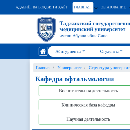
АДАБИЁТ ВА ВОҚЕИЯТИ ҲАЁТ
ГЛАВНАЯ
ОБРАЗОВАНИЕ
Таджикский государствен
медицинский университет
имени Абуали ибни Сино
Абитуриенты
Студенты
Главная
Университет
Структура университ
Кафедра офтальмологии
Воспитательная деятельность
Клиническая база кафедры
Научная деятельность