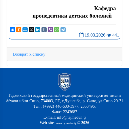
Кафедра
пропедевтики детских болезней
19.03.2026
441
Возврат к списку
Таджикский государственный медицинский университет имени
Абуали ибни Сино, 734003, РТ, г.Душанбе, р. Сино, ул.Сино 29-31
Тел.: (+992) 446-600-3977, 2353496,
Факс: 2243687
E-mail: info@tajmedun.tj
Web-site:
© 2026
www.tajmedun.tj